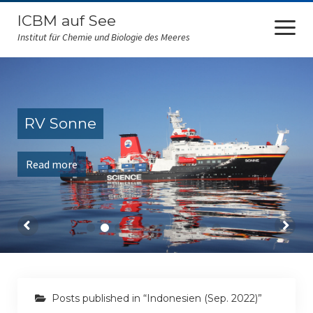
ICBM auf See
open
menu
Institut für Chemie und Biologie des Meeres
ICBM at sea
FS Sonne
RV Sonne
RV Polarstern
Read more
FS Falkor
FK Senckenberg
Amazone
RV Maria S. Merian
RV Heinecke
Posts published in “Indonesien (Sep. 2022)”