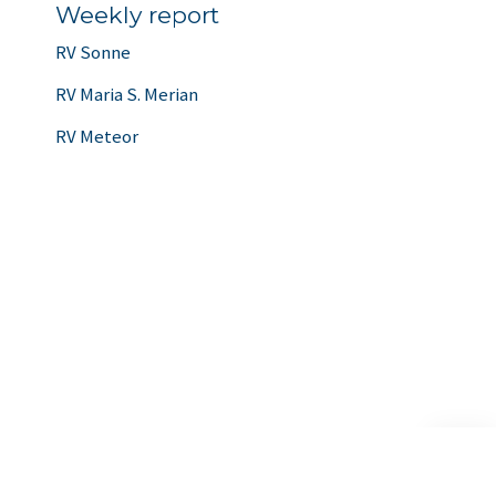
Weekly report
RV Sonne
RV Maria S. Merian
RV Meteor
Scroll
to
the