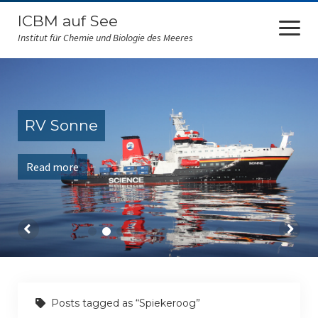
ICBM auf See
open
menu
Institut für Chemie und Biologie des Meeres
ICBM at sea
FS Sonne
RV Sonne
RV Polarstern
Read more
FS Falkor
FK Senckenberg
Amazone
RV Maria S. Merian
RV Heinecke
Posts tagged as “Spiekeroog”