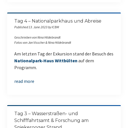
RV Poseidon
RV Meteor
Tag 4 – Nationalparkhaus und Abreise
ICBM on Tour
Published 13. June 2023 by ICBM
Indonesien (Sep. 2022)
Geschrieben von Nina Hildebrandt
Fotos von Jan Visscher & Nina Hildebrandt
Studieren auf Sylt 2022
Am letzten Tag der Exkursion stand der Besuch des
Nationalpark-Haus Wittbülten
auf dem
Indonesien (Mar. 2020)
Programm.
Giglio (Italien) 2019
read more
Indonesien (Mar. 2019)
Giglio (Italien) 2018
Indonesien (Feb. 2018)
Tag 3 – Wasserstraßen- und
Schifffahrtsamt & Forschung am
English
Spiekerooger Strand