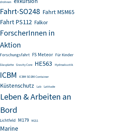
exkursion
drohnen
Fahrt-SO248
Fahrt MSM65
Fahrt PS112
Falkor
ForscherInnen in
Aktion
FS Meteor
Forschungsfahrt
Für Kinder
HE563
Glasplatte
Gravity Core
Hydroakustik
ICBM
ICBM SO290 Container
Küstenschutz
Lab
Latitude
Leben & Arbeiten an
Bord
M179
Lichtfeld
M211
Marine