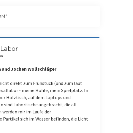
DOM”
 Labor
en
n and
Jochen Wollschläge
r
 nicht direkt zum Frühstück (und zum laut
rsallabor - meine Höhle, mein Spielplatz. In
cher Holztisch, auf dem Laptops und
 sind Labortische ­­angebracht, die all
n werden mir im Laufe der
Partikel sich im Wasser befinden, die Licht