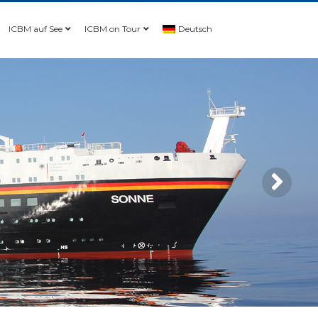
ICBM auf See
ICBM on Tour
Deutsch