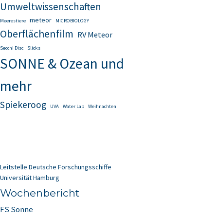
Umweltwissenschaften
meteor
Meerestiere
MICROBIOLOGY
Oberflächenfilm
RV Meteor
Secchi Disc
Slicks
SONNE & Ozean und
mehr
Spiekeroog
UVA
Water Lab
Weihnachten
Leitstelle Deutsche Forschungsschiffe
Universität Hamburg
Wochenbericht
FS Sonne