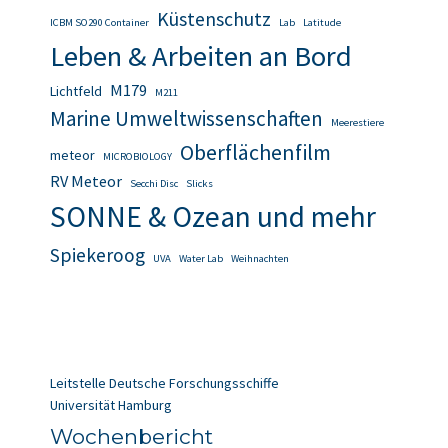
Küstenschutz
ICBM SO290 Container
Lab
Latitude
Leben & Arbeiten an Bord
M179
Lichtfeld
M211
Marine Umweltwissenschaften
Meerestiere
Oberflächenfilm
meteor
MICROBIOLOGY
RV Meteor
Secchi Disc
Slicks
SONNE & Ozean und mehr
Spiekeroog
UVA
Water Lab
Weihnachten
Leitstelle Deutsche Forschungsschiffe
Universität Hamburg
Wochenbericht