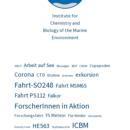
Institute for
Chemistry and
Biology of the Marine
Environment
Arbeit auf See
Copepoden
ADCP
Blaualgen
BOP
CDOM
Corona
exkursion
CTD
Drohne
drohnen
Fahrt-SO248
Fahrt MSM65
Fahrt PS112
Falkor
ForscherInnen in Aktion
FS Meteor
Forschungsfahrt
Für Kinder
Glasplatte
ICBM
HE563
Gravity Core
Hydroakustik