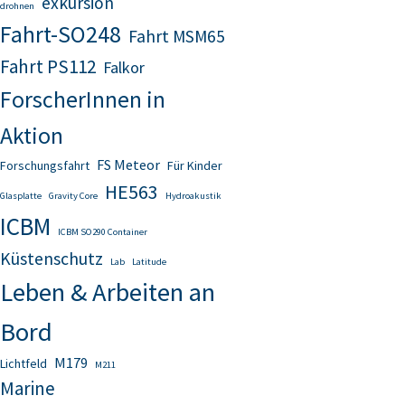
exkursion
drohnen
Fahrt-SO248
Fahrt MSM65
Fahrt PS112
Falkor
ForscherInnen in
Aktion
FS Meteor
Forschungsfahrt
Für Kinder
HE563
Glasplatte
Gravity Core
Hydroakustik
ICBM
ICBM SO290 Container
Küstenschutz
Lab
Latitude
Leben & Arbeiten an
Bord
M179
Lichtfeld
M211
Marine