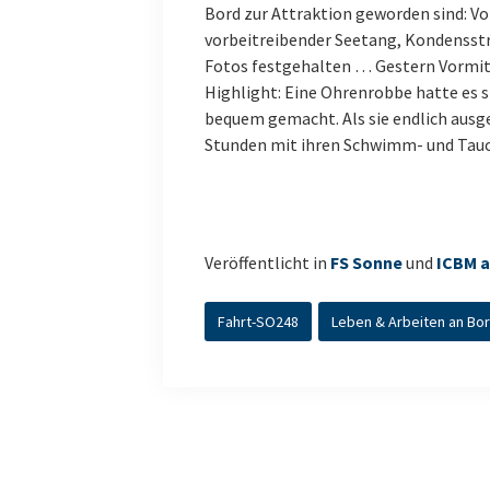
Bord zur Attraktion geworden sind: Vor
vorbeitreibender Seetang, Kondensstr
Fotos festgehalten … Gestern Vormit
Highlight: Eine Ohrenrobbe hatte es
bequem gemacht. Als sie endlich ausge
Stunden mit ihren Schwimm- und Tauc
Veröffentlicht in
FS Sonne
und
ICBM a
Fahrt-SO248
Leben & Arbeiten an Bo