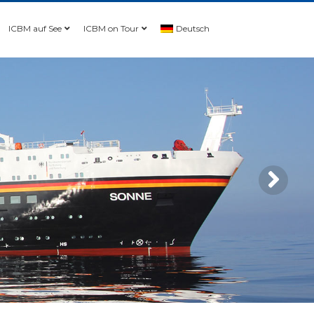
ICBM auf See
ICBM on Tour
Deutsch