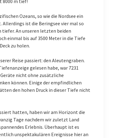
t 8000 m tief!
zifischen Ozeans, so wie die Nordsee ein
Allerdings ist die Beringsee vier mal so
 tiefer. An unseren letzten beiden
ch einmal bis auf 3500 Meter in die Tiefe
Deck zu holen.
nserer Reise passiert: den Aleutengraben.
r Tiefenanzeige gelesen habe, war 7231
e Geräte nicht ohne zusätzliche
ken können. Einige der empfindlichen
tten den hohen Druck in dieser Tiefe nicht
assiert hatten, haben wir am Horizont die
zwanzig Tage nachdem wir zuletzt Land
spannendes Erlebnis. Überhaupt ist es
ntlich unspektakulären Ereignisse hier an