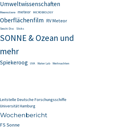
Umweltwissenschaften
meteor
Meerestiere
MICROBIOLOGY
Oberflächenfilm
RV Meteor
Secchi Disc
Slicks
SONNE & Ozean und
mehr
Spiekeroog
UVA
Water Lab
Weihnachten
Leitstelle Deutsche Forschungsschiffe
Universität Hamburg
Wochenbericht
FS Sonne