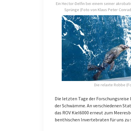
Ein Hector-Delfin bei einem seiner akrobat
Sprünge (Foto von Klaus Peter Conrad
Die relaxte Robbe (F
Die letzten Tage der Forschungsreise
der Schwämme. An verschiedenen Stat
das ROV Kiel6000 erneut zum Meeresbo
benthischen Invertebraten für uns zu