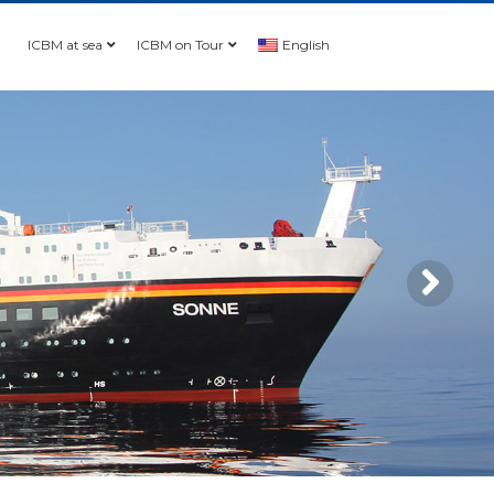
ICBM at sea
ICBM on Tour
English