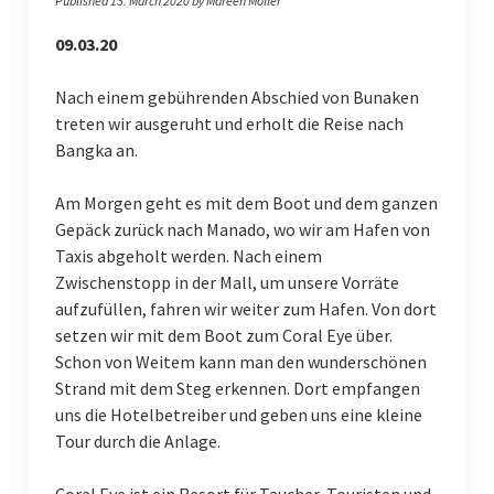
Published 13. March 2020 by Mareen Möller
RV Poseidon
09.03.20
RV Meteor
Nach einem gebührenden Abschied von Bunaken
ICBM on Tour
treten wir ausgeruht und erholt die Reise nach
Indonesien (Sep. 2022)
Bangka an.
Studieren auf Sylt 2022
Am Morgen geht es mit dem Boot und dem ganzen
Gepäck zurück nach Manado, wo wir am Hafen von
Indonesien (Mar. 2020)
Taxis abgeholt werden. Nach einem
Zwischenstopp in der Mall, um unsere Vorräte
Giglio (Italien) 2019
aufzufüllen, fahren wir weiter zum Hafen. Von dort
Indonesien (Mar. 2019)
setzen wir mit dem Boot zum Coral Eye über.
Schon von Weitem kann man den wunderschönen
Giglio (Italien) 2018
Strand mit dem Steg erkennen. Dort empfangen
uns die Hotelbetreiber und geben uns eine kleine
Indonesien (Feb. 2018)
Tour durch die Anlage.
English