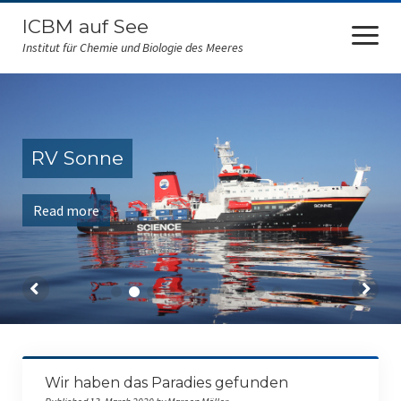
ICBM auf See
open
menu
Institut für Chemie und Biologie des Meeres
ICBM at sea
FS Sonne
RV Sonne
RV Polarstern
Read more
FS Falkor
FK Senckenberg
Amazone
RV Maria S. Merian
RV Heinecke
Wir haben das Paradies gefunden