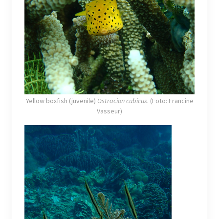
Yellow boxfish (juvenile)
Ostracion cubicus
. (Foto: Francine
Vasseur)