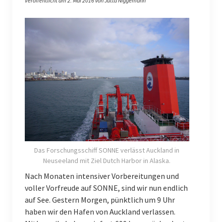
Veröffentlicht am 2. Mai 2016 von Jutta Niggemann
FS Poseidon
FS Meteor
ICBM on Tour
Indonesien (Sep. 2022)
Studieren auf Sylt 2022
Indonesien (Mar. 2020)
Giglio (Italien) 2019
Indonesien (Mar. 2019)
Das Forschungsschiff SONNE verlässt Auckland in
Neuseeland mit Ziel Dutch Harbor in Alaska.
Giglio (Italien) 2018
Nach Monaten intensiver Vorbereitungen und
voller Vorfreude auf SONNE, sind wir nun endlich
Indonesien (Feb. 2018)
auf See. Gestern Morgen, pünktlich um 9 Uhr
Deutsch
haben wir den Hafen von Auckland verlassen.