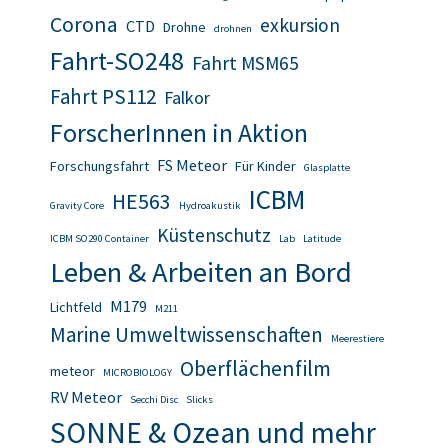
Corona
exkursion
CTD
Drohne
drohnen
Fahrt-SO248
Fahrt MSM65
Fahrt PS112
Falkor
ForscherInnen in Aktion
FS Meteor
Forschungsfahrt
Für Kinder
Glasplatte
ICBM
HE563
Gravity Core
Hydroakustik
Küstenschutz
ICBM SO290 Container
Lab
Latitude
Leben & Arbeiten an Bord
M179
Lichtfeld
M211
Marine Umweltwissenschaften
Meerestiere
Oberflächenfilm
meteor
MICROBIOLOGY
RV Meteor
Secchi Disc
Slicks
SONNE & Ozean und mehr