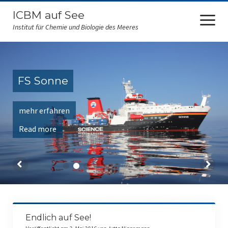
ICBM auf See
Menü
öffnen
Institut für Chemie und Biologie des Meeres
ICBM auf See
FS Sonne
FS Sonne
FS Polarstern
mehr erfahren
FS Falkor
Read more
FK Senckenberg
Amazone
FS Maria S. Merian
FS Heincke
Endlich auf See!